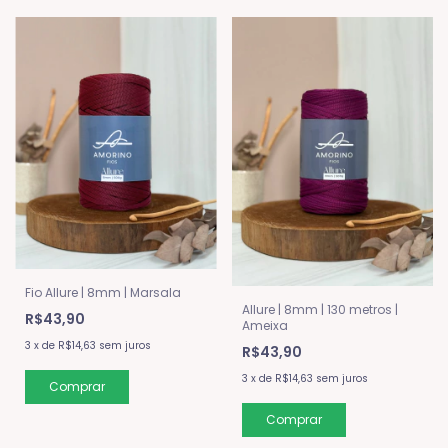
Fio Allure | 8mm | Marsala
Allure | 8mm | 130 metros |
R$43,90
Ameixa
3
x
de
R$14,63
sem juros
R$43,90
3
x
de
R$14,63
sem juros