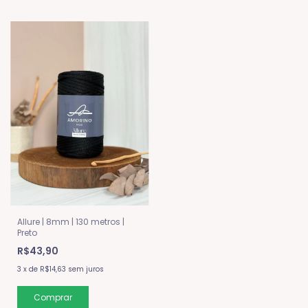
Allure | 8mm | 130 metros |
Preto
R$43,90
3
x
de
R$14,63
sem juros