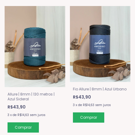
Fio Allure | 8mm | Azul Urbano
Allure | 8mm | 130 metros |
R$43,90
Azul Sideral
3
x
de
R$14,63
sem juros
R$43,90
3
x
de
R$14,63
sem juros