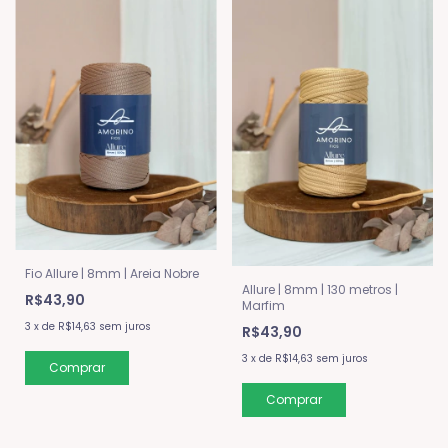
Fio Allure | 8mm | Areia Nobre
Allure | 8mm | 130 metros |
R$43,90
Marfim
3
x
de
R$14,63
sem juros
R$43,90
3
x
de
R$14,63
sem juros