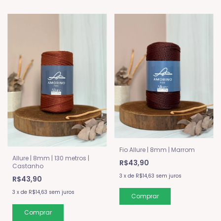
Fio Allure | 8mm | Marrom
Allure | 8mm | 130 metros |
R$43,90
Castanho
3
x
de
R$14,63
sem juros
R$43,90
3
x
de
R$14,63
sem juros