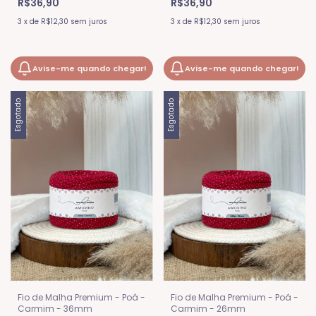
R$36,90
R$36,90
3
x
de
R$12,30
sem juros
3
x
de
R$12,30
sem juros
Avise-me quando chegar!
Avise-me quando chegar!
Esgotado
Esgotado
Fio de Malha Premium - Poá -
Fio de Malha Premium - Poá -
Carmim - 36mm
Carmim - 26mm