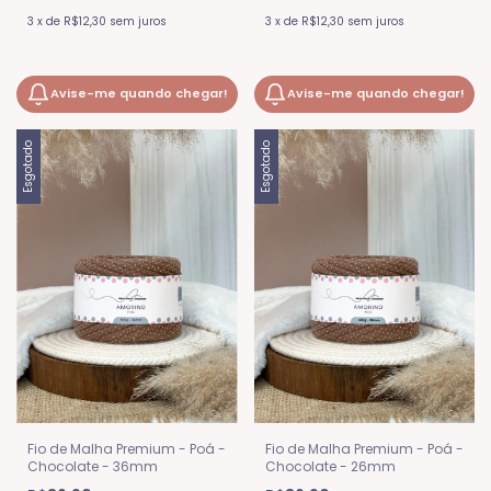
3
x
de
R$12,30
sem juros
3
x
de
R$12,30
sem juros
Avise-me quando chegar!
Avise-me quando chegar!
Esgotado
Esgotado
Fio de Malha Premium - Poá -
Fio de Malha Premium - Poá -
Chocolate - 36mm
Chocolate - 26mm