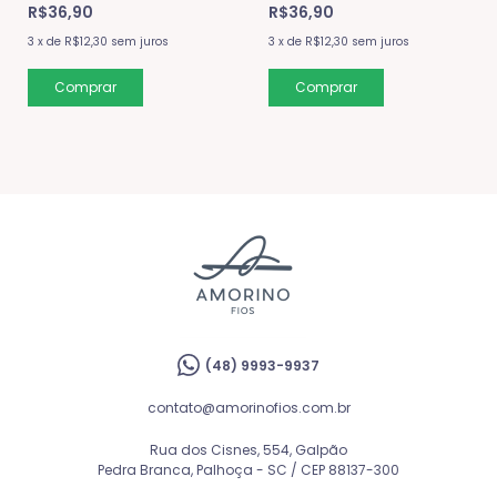
R$36,90
R$36,90
3
x
de
R$12,30
sem juros
3
x
de
R$12,30
sem juros
(48) 9993-9937
contato@amorinofios.com.br
Rua dos Cisnes, 554, Galpão
Pedra Branca, Palhoça - SC / CEP 88137-300