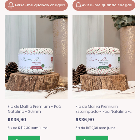
Avise-me quando chegar!
Avise-me quando chegar!
Fio de Malha Premium - Poá
Fio de Malha Premium
Natalino - 26mm
Estampado - Poá Natalino -
36mm
R$36,90
R$36,90
3
x
de
R$12,30
sem juros
3
x
de
R$12,30
sem juros