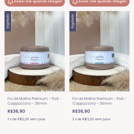
Avise-me quando chegar!
Avise-me quando chegar!
Esgotado
Esgotado
Fio de Malha Premium - Poá -
Fio de Malha Premium - Poá -
Cappuccino - 26mm
Cappuccino - 36mm
R$36,90
R$36,90
3
x
de
R$12,30
sem juros
3
x
de
R$12,30
sem juros