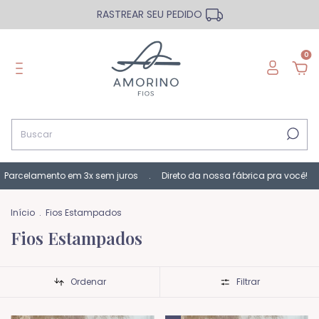
RASTREAR SEU PEDIDO
0
em 3x sem juros . Direto da nossa fábrica pra você!
Ganhe 10%O
Início
.
Fios Estampados
Fios Estampados
Ordenar
Filtrar