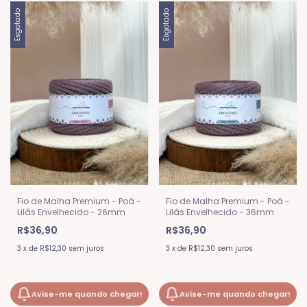
Esgotado
Esgotado
Fio de Malha Premium - Poá -
Fio de Malha Premium - Poá -
Lilás Envelhecido - 36mm
Lilás Envelhecido - 26mm
R$36,90
R$36,90
3
x
de
R$12,30
sem juros
3
x
de
R$12,30
sem juros
Avise-me quando chegar!
Avise-me quando chegar!