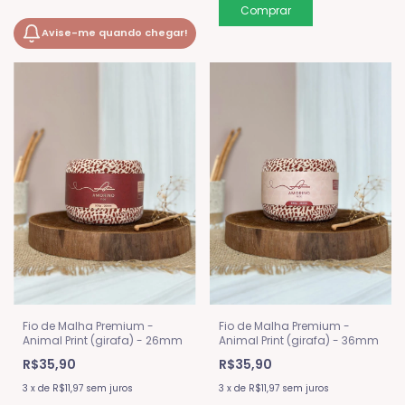
Avise-me quando chegar!
Fio de Malha Premium -
Fio de Malha Premium -
Animal Print (girafa) - 26mm
Animal Print (girafa) - 36mm
R$35,90
R$35,90
3
x
de
R$11,97
sem juros
3
x
de
R$11,97
sem juros