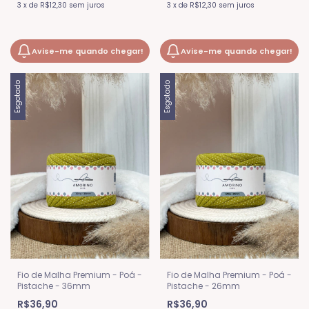
3
x
de
R$12,30
sem juros
3
x
de
R$12,30
sem juros
Avise-me quando chegar!
Avise-me quando chegar!
Esgotado
Esgotado
Fio de Malha Premium - Poá -
Fio de Malha Premium - Poá -
Pistache - 36mm
Pistache - 26mm
R$36,90
R$36,90