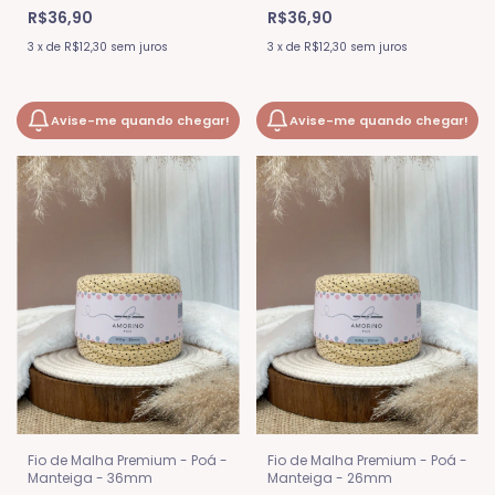
R$36,90
R$36,90
3
x
de
R$12,30
sem juros
3
x
de
R$12,30
sem juros
Avise-me quando chegar!
Avise-me quando chegar!
Fio de Malha Premium - Poá -
Fio de Malha Premium - Poá -
Manteiga - 36mm
Manteiga - 26mm