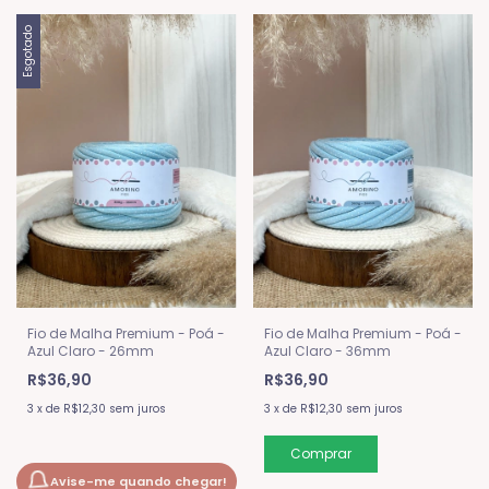
Esgotado
Fio de Malha Premium - Poá -
Fio de Malha Premium - Poá -
Azul Claro - 36mm
Azul Claro - 26mm
R$36,90
R$36,90
3
x
de
R$12,30
sem juros
3
x
de
R$12,30
sem juros
Avise-me quando chegar!