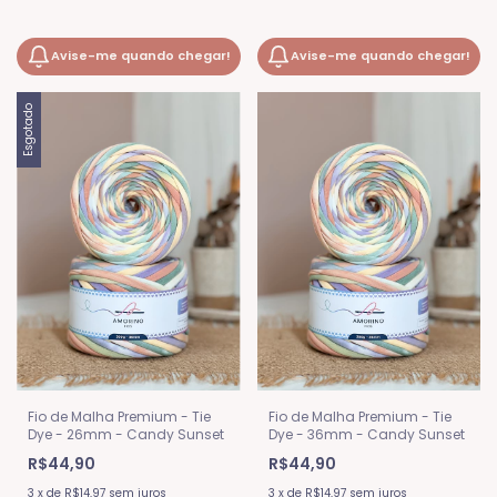
Avise-me quando chegar!
Avise-me quando chegar!
Esgotado
Fio de Malha Premium - Tie
Fio de Malha Premium - Tie
Dye - 26mm - Candy Sunset
Dye - 36mm - Candy Sunset
R$44,90
R$44,90
3
x
de
R$14,97
sem juros
3
x
de
R$14,97
sem juros