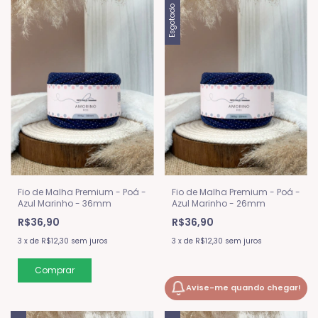
Esgotado
Fio de Malha Premium - Poá -
Fio de Malha Premium - Poá -
Azul Marinho - 36mm
Azul Marinho - 26mm
R$36,90
R$36,90
3
x
de
R$12,30
sem juros
3
x
de
R$12,30
sem juros
Avise-me quando chegar!