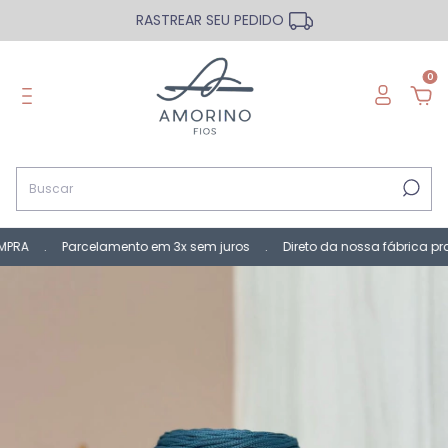
RASTREAR SEU PEDIDO
0
A . Parcelamento em 3x sem juros . Direto da nossa fábrica pra v