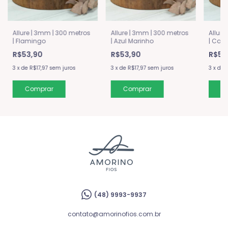
Allure | 3mm | 300 metros
Allure | 3mm | 300 metros
Allure
| Flamingo
| Azul Marinho
| Car
R$53,90
R$53,90
R$53
3
x
de
R$17,97
sem juros
3
x
de
R$17,97
sem juros
3
x
de
R
(48) 9993-9937
contato@amorinofios.com.br