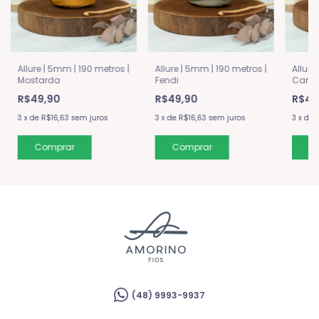
Allure | 5mm | 190 metros |
Allure | 5mm | 190 metros |
Allure
Mostarda
Fendi
Carm
R$49,90
R$49,90
R$49
3
x
de
R$16,63
sem juros
3
x
de
R$16,63
sem juros
3
x
de
(48) 9993-9937