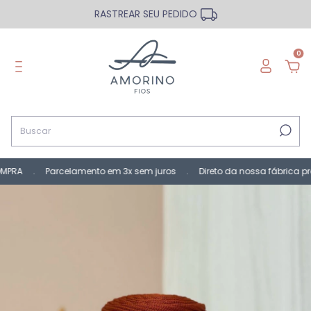
RASTREAR SEU PEDIDO
0
RA . Parcelamento em 3x sem juros . Direto da nossa fábrica pra 