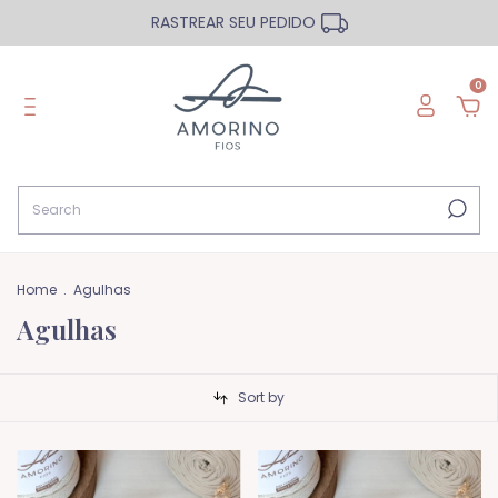
RASTREAR SEU PEDIDO
0
Home
.
Agulhas
Agulhas
Sort by