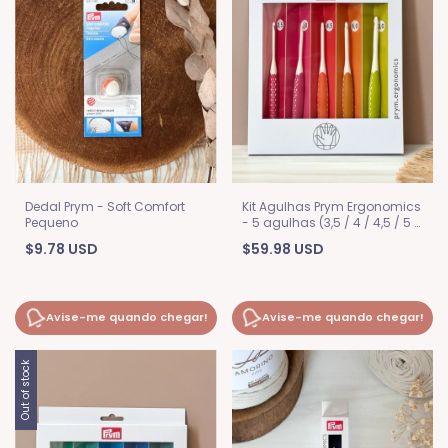
Dedal Prym - Soft Comfort
Kit Agulhas Prym Ergonomics
Pequeno
- 5 agulhas (3,5 / 4 / 4,5 / 5 /
6)
$9.78 USD
$59.98 USD
Avise-me quando chegar!
Avise-me quando chegar!
Out of stock