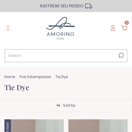
RASTREAR SEU PEDIDO
0
Home
.
Fios Estampados
.
Tie Dye
Tie Dye
Sort by
Out of stock