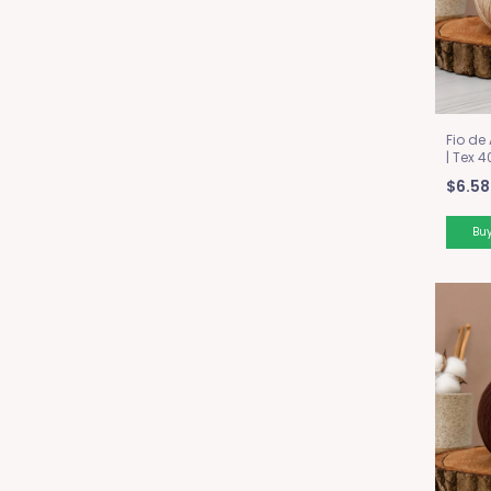
Fio de
| Tex 
$6.58