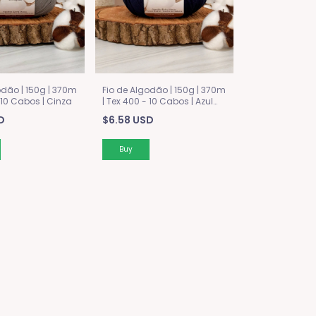
odão | 150g | 370m
Fio de Algodão | 150g | 370m
 10 Cabos | Cinza
| Tex 400 - 10 Cabos | Azul
Marinho
D
$6.58 USD