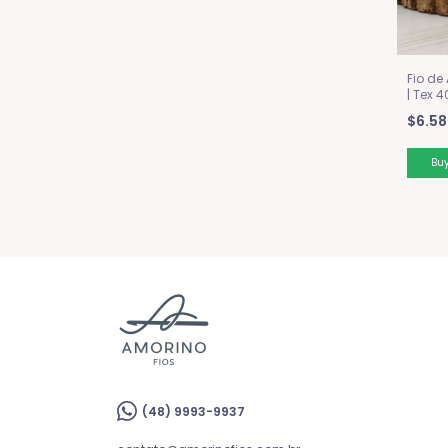
Fio de
| Tex 
Marro
$6.58
(48) 9993-9937