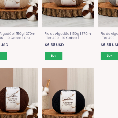
 Algodão | 150g | 370m
Fio de Algodão | 150g | 370m
Fio de Alg
400 - 10 Cabos | Cru
| Tex 400 - 10 Cabos |
| Tex 400 -
Camurça
 USD
$6.58 USD
$6.58 US