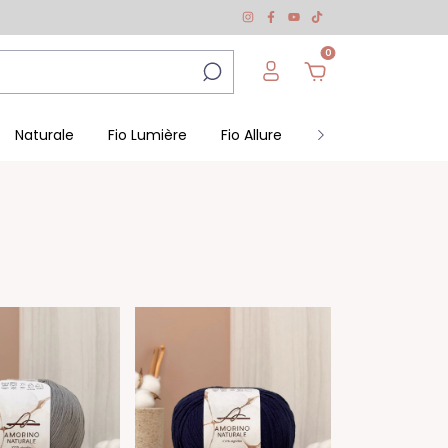
0
Naturale
Fio Lumière
Fio Allure
Fio Petit
Kits